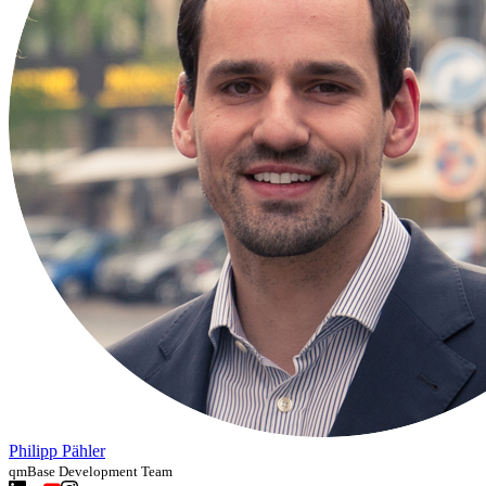
Philipp Pähler
qmBase Development Team