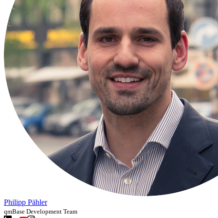
Philipp Pähler
qmBase Development Team