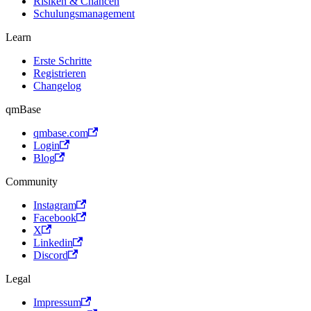
Risiken & Chancen
Schulungsmanagement
Learn
Erste Schritte
Registrieren
Changelog
qmBase
qmbase.com
Login
Blog
Community
Instagram
Facebook
X
Linkedin
Discord
Legal
Impressum