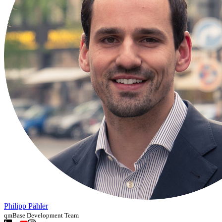
Philipp Pähler
qmBase Development Team