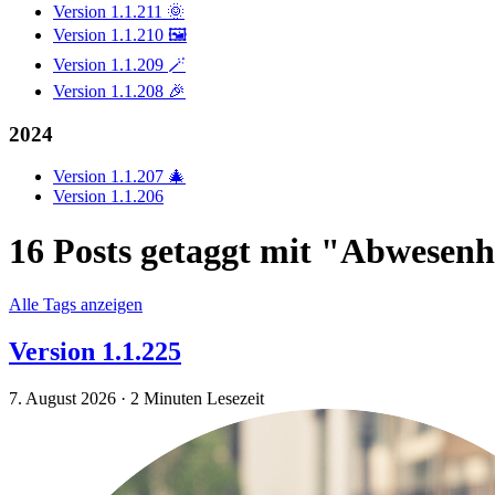
Version 1.1.211 🌞
Version 1.1.210 🖼️
Version 1.1.209 🪄
Version 1.1.208 🎉
2024
Version 1.1.207 🎄
Version 1.1.206
16 Posts getaggt mit "Abwesenh
Alle Tags anzeigen
Version 1.1.225
7. August 2026
·
2 Minuten Lesezeit