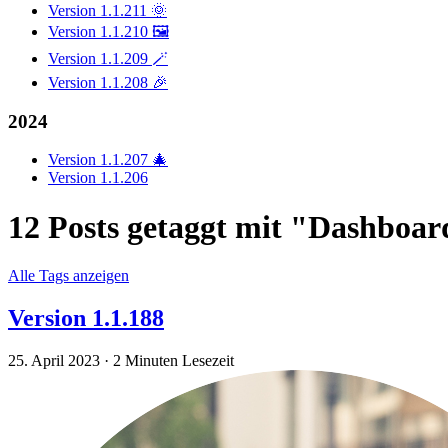
Version 1.1.211 🌞
Version 1.1.210 🖼️
Version 1.1.209 🪄
Version 1.1.208 🎉
2024
Version 1.1.207 🎄
Version 1.1.206
12 Posts getaggt mit "Dashboa
Alle Tags anzeigen
Version 1.1.188
25. April 2023
·
2 Minuten Lesezeit