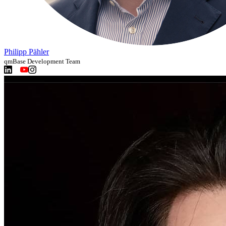
Philipp Pähler
qmBase Development Team