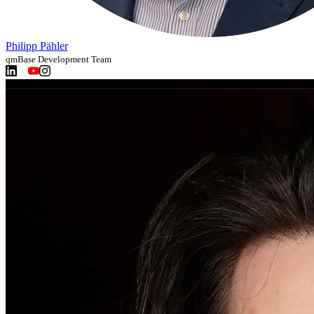
Philipp Pähler
qmBase Development Team