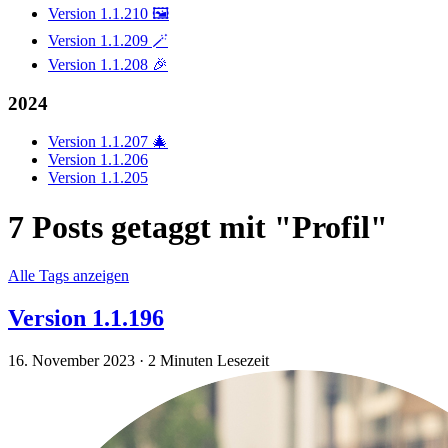
Version 1.1.210 🖼️
Version 1.1.209 🪄
Version 1.1.208 🎉
2024
Version 1.1.207 🎄
Version 1.1.206
Version 1.1.205
7 Posts getaggt mit "Profil"
Alle Tags anzeigen
Version 1.1.196
16. November 2023
·
2 Minuten Lesezeit