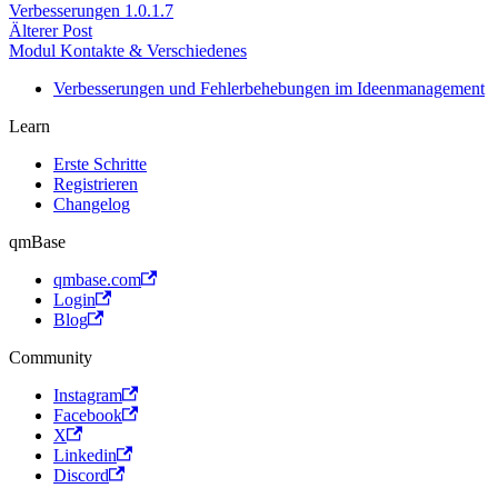
Verbesserungen 1.0.1.7
Älterer Post
Modul Kontakte & Verschiedenes
Verbesserungen und Fehlerbehebungen im Ideenmanagement
Learn
Erste Schritte
Registrieren
Changelog
qmBase
qmbase.com
Login
Blog
Community
Instagram
Facebook
X
Linkedin
Discord