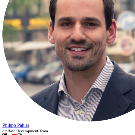
Philipp Pähler
qmBase Development Team