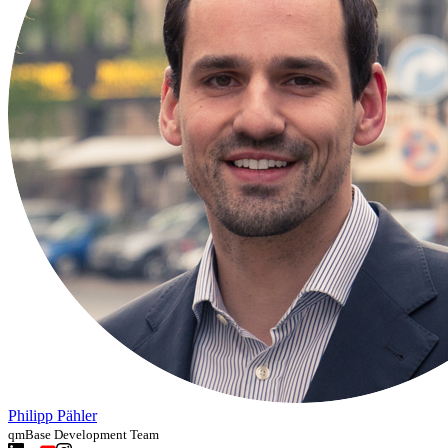
Philipp Pähler
qmBase Development Team