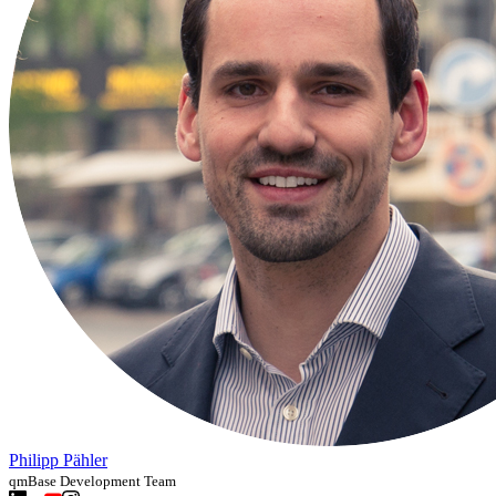
Philipp Pähler
qmBase Development Team