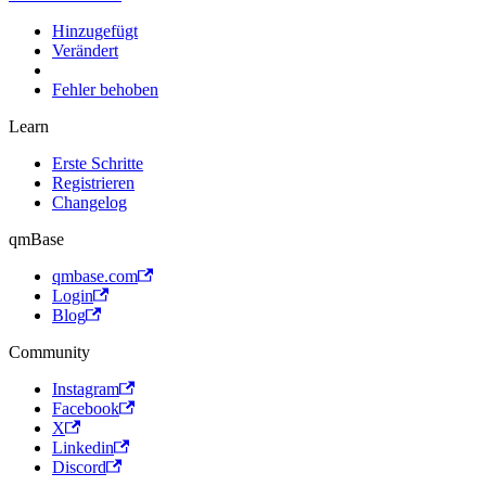
Hinzugefügt
Verändert
Fehler behoben
Learn
Erste Schritte
Registrieren
Changelog
qmBase
qmbase.com
Login
Blog
Community
Instagram
Facebook
X
Linkedin
Discord