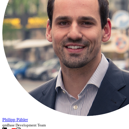
Philipp Pähler
qmBase Development Team