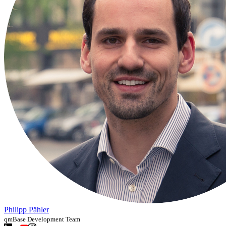
Philipp Pähler
qmBase Development Team