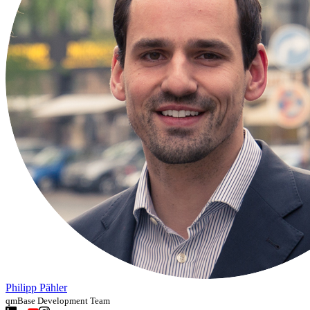
Philipp Pähler
qmBase Development Team