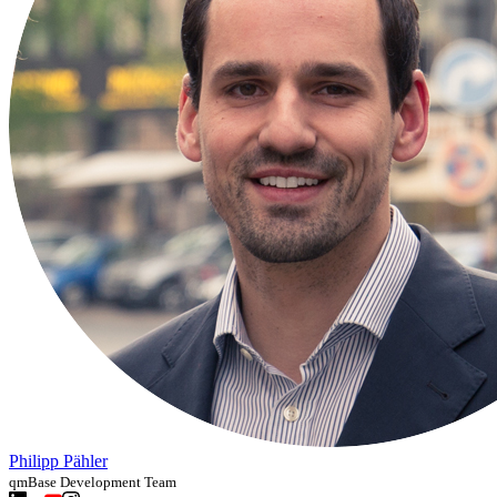
Philipp Pähler
qmBase Development Team