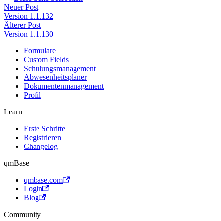
Neuer Post
Version 1.1.132
Älterer Post
Version 1.1.130
Formulare
Custom Fields
Schulungsmanagement
Abwesenheitsplaner
Dokumentenmanagement
Profil
Learn
Erste Schritte
Registrieren
Changelog
qmBase
qmbase.com
Login
Blog
Community