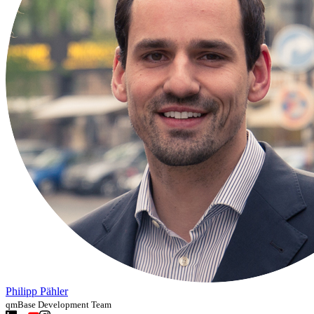
Philipp Pähler
qmBase Development Team