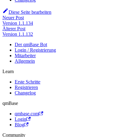
Diese Seite bearbeiten
Neuer Post
Version 1.1.134
Älterer Post
Version 1.1.132
Der qmBase Bot
Login / Registrierung
Mitarbeiter
Allgemein
Learn
Erste Schritte
Registrieren
Changelog
qmBase
qmbase.com
Login
Blog
Community