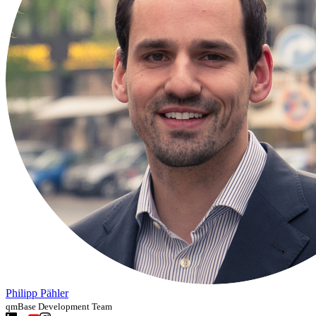
Philipp Pähler
qmBase Development Team