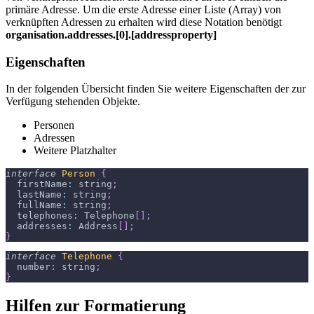
primäre Adresse. Um die erste Adresse einer Liste (Array) von
verknüpften Adressen zu erhalten wird diese Notation benötigt
organisation.addresses.[0].[addressproperty]
Eigenschaften
In der folgenden Übersicht finden Sie weitere Eigenschaften der zur
Verfügung stehenden Objekte.
Personen
Adressen
Weitere Platzhalter
interface
Person
{
firstName
:
 string
;
lastName
:
 string
;
fullName
:
 string
;
telephones
:
Telephone
[
]
;
addresses
:
Address
[
]
;
}
interface
Telephone
{
number
:
 string
;
}
Hilfen zur Formatierung