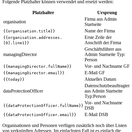
Folgende Platzhalter können verwendet und ersetzt werden:
Platzhalter
Ursprung
Firma aus Admin
organisation
Startseite
Name der Firma
{{organisation.title}}
Erste Zeile der
{{organisation.addresses.
Anschrift der Firma
[0].line1}}
Geschäftsführer aus
managingDirector
Admin Startseite Typ:
Person
Vor- und Nachname GF
{{managingDirector.fullName}}
E-Mail GF
{{managingDirector.email}}
Aktuelles Datum
{{today}}
Datenschutzbeauftragter
dataProtectionOfficer
aus Admin Startseite
Typ
:Person
Vor- und Nachname
{{dataProtectionOfficer.fullName}}
DSB
E-Mail DSB
{{dataProtectionOfficer.email}}
Organisationen und Personen verfügen zusätzlich noch über Listen
von verknüpften Adressen. Im einfachsten Fall ist es einfach die