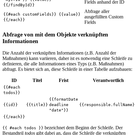
Fields anhand der ID
{{/findById}}
Abfrage aller
{{#each customFields}} {{value}}
ausgefüllten Custom
{{/each}}
Fields
Abfrage von mit dem Objekte verknüpften
Informationen
Die Anzahl der verknüpften Informationen (z.B. Anzahl der
Maßnahmen) kann variieren, daher ist es notwendig eine Schleife zu
definieren, die alle Informationen eines Typs (z.B. Maßnahmen)
abfragt. Es bietet sich an, diese Schleife in einer Tabelle aufzubauen:
ID
Titel
Frist
Verantwortlich
{{#each
todos}}
{{formatDate
{{id}}
{{title}}
deadline
{{responsible.fullName}
"date"}}
{{/each}}
bezeichnet dem Beginn der Schleife. Der
{{ #each todos }}
Bestandteil
todos
gibt dabei an, dass die Schleife die verknüpften