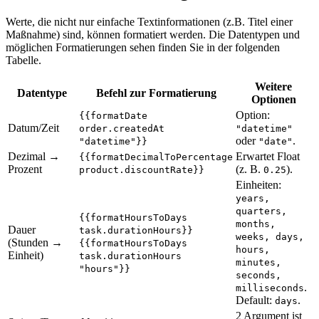
Werte, die nicht nur einfache Textinformationen (z.B. Titel einer
Maßnahme) sind, können formatiert werden. Die Datentypen und
möglichen Formatierungen sehen finden Sie in der folgenden
Tabelle.
Weitere
Datentype
Befehl zur Formatierung
Optionen
Option:
{{formatDate
Datum/Zeit
order.createdAt
"datetime"
oder
.
"datetime"}}
"date"
Dezimal →
Erwartet Float
{{formatDecimalToPercentage
Prozent
(z. B.
).
product.discountRate}}
0.25
Einheiten:
years,
quarters,
{{formatHoursToDays
months,
Dauer
task.durationHours}}
weeks, days,
(Stunden →
{{formatHoursToDays
hours,
Einheit)
task.durationHours
minutes,
"hours"}}
seconds,
.
milliseconds
Default:
.
days
2 Argument ist