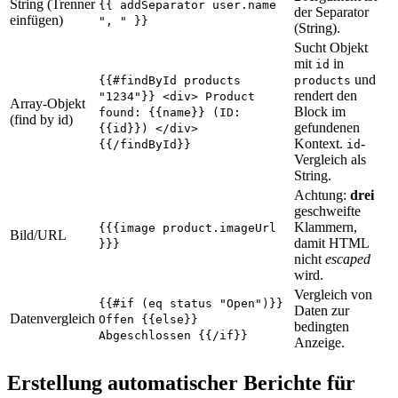
String (Trenner
{{ addSeparator user.name
der Separator
einfügen)
", " }}
(String).
Sucht Objekt
mit
in
id
und
{{#findById products
products
rendert den
"1234"}} <div> Product
Array-Objekt
Block im
found: {{name}} (ID:
(find by id)
gefundenen
{{id}}) </div>
Kontext.
-
{{/findById}}
id
Vergleich als
String.
Achtung:
drei
geschweifte
Klammern,
{{{image product.imageUrl
Bild/URL
damit HTML
}}}
nicht
escaped
wird.
Vergleich von
{{#if (eq status "Open")}}
Daten zur
Datenvergleich
Offen {{else}}
bedingten
Abgeschlossen {{/if}}
Anzeige.
Erstellung automatischer Berichte für