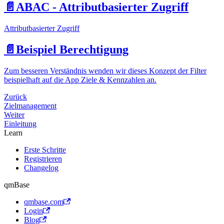
📄️
ABAC - Attributbasierter Zugriff
Attributbasierter Zugriff
📄️
Beispiel Berechtigung
Zum besseren Verständnis wenden wir dieses Konzept der Filter
beispielhaft auf die App Ziele & Kennzahlen an.
Zurück
Zielmanagement
Weiter
Einleitung
Learn
Erste Schritte
Registrieren
Changelog
qmBase
qmbase.com
Login
Blog