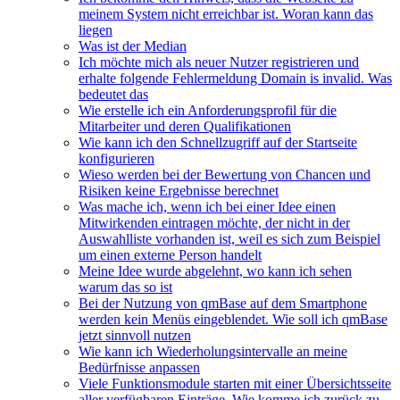
meinem System nicht erreichbar ist. Woran kann das
liegen
Was ist der Median
Ich möchte mich als neuer Nutzer registrieren und
erhalte folgende Fehlermeldung Domain is invalid. Was
bedeutet das
Wie erstelle ich ein Anforderungsprofil für die
Mitarbeiter und deren Qualifikationen
Wie kann ich den Schnellzugriff auf der Startseite
konfigurieren
Wieso werden bei der Bewertung von Chancen und
Risiken keine Ergebnisse berechnet
Was mache ich, wenn ich bei einer Idee einen
Mitwirkenden eintragen möchte, der nicht in der
Auswahlliste vorhanden ist, weil es sich zum Beispiel
um einen externe Person handelt
Meine Idee wurde abgelehnt, wo kann ich sehen
warum das so ist
Bei der Nutzung von qmBase auf dem Smartphone
werden kein Menüs eingeblendet. Wie soll ich qmBase
jetzt sinnvoll nutzen
Wie kann ich Wiederholungsintervalle an meine
Bedürfnisse anpassen
Viele Funktionsmodule starten mit einer Übersichtsseite
aller verfügbaren Einträge. Wie komme ich zurück zu