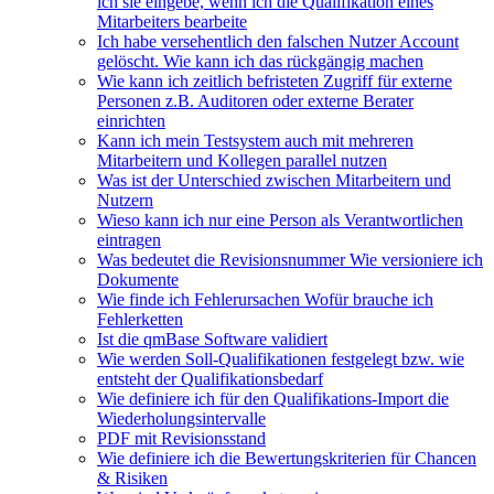
ich sie eingebe, wenn ich die Qualifikation eines
Mitarbeiters bearbeite
Ich habe versehentlich den falschen Nutzer Account
gelöscht. Wie kann ich das rückgängig machen
Wie kann ich zeitlich befristeten Zugriff für externe
Personen z.B. Auditoren oder externe Berater
einrichten
Kann ich mein Testsystem auch mit mehreren
Mitarbeitern und Kollegen parallel nutzen
Was ist der Unterschied zwischen Mitarbeitern und
Nutzern
Wieso kann ich nur eine Person als Verantwortlichen
eintragen
Was bedeutet die Revisionsnummer Wie versioniere ich
Dokumente
Wie finde ich Fehlerursachen Wofür brauche ich
Fehlerketten
Ist die qmBase Software validiert
Wie werden Soll-Qualifikationen festgelegt bzw. wie
entsteht der Qualifikationsbedarf
Wie definiere ich für den Qualifikations-Import die
Wiederholungsintervalle
PDF mit Revisionsstand
Wie definiere ich die Bewertungskriterien für Chancen
& Risiken