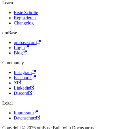
Learn
Erste Schritte
Registrieren
Changelog
qmBase
qmbase.com
Login
Blog
Community
Instagram
Facebook
X
Linkedin
Discord
Legal
Impressum
Datenschutz
Copyright © 2026 qmBase Built with Docusaurus.