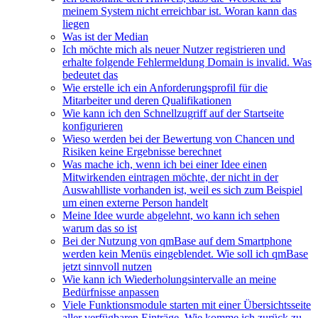
meinem System nicht erreichbar ist. Woran kann das
liegen
Was ist der Median
Ich möchte mich als neuer Nutzer registrieren und
erhalte folgende Fehlermeldung Domain is invalid. Was
bedeutet das
Wie erstelle ich ein Anforderungsprofil für die
Mitarbeiter und deren Qualifikationen
Wie kann ich den Schnellzugriff auf der Startseite
konfigurieren
Wieso werden bei der Bewertung von Chancen und
Risiken keine Ergebnisse berechnet
Was mache ich, wenn ich bei einer Idee einen
Mitwirkenden eintragen möchte, der nicht in der
Auswahlliste vorhanden ist, weil es sich zum Beispiel
um einen externe Person handelt
Meine Idee wurde abgelehnt, wo kann ich sehen
warum das so ist
Bei der Nutzung von qmBase auf dem Smartphone
werden kein Menüs eingeblendet. Wie soll ich qmBase
jetzt sinnvoll nutzen
Wie kann ich Wiederholungsintervalle an meine
Bedürfnisse anpassen
Viele Funktionsmodule starten mit einer Übersichtsseite
aller verfügbaren Einträge. Wie komme ich zurück zu