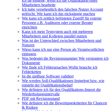
ich sie eingebe, wenn ich die Qualifikation eines
Mitarbeiters bearbeite
Ich habe versehentlich den falschen Nutzer Account
gelöscht. Wie kann ich das rückgängig machen
Wie kann ich zeitlich befristeten Zugriff für externe
Personen z.B. Auditoren oder externe Berater
einrichten
Kann ich mein Testsystem auch mit mehreren
Mitarbeitern und Kollegen parallel nutzen
Was ist der Unterschied zwischen Mitarbeitern und
Nutzern
Wieso kann ich nur eine Person als Verantwortlichen
eintragen
Was bedeutet die Revisionsnummer Wie versioniere ich
Dokumente
Wie finde ich Fehlerursachen Wofür brauche ich
Fehlerketten
Ist die qmBase Software validiert
Wie werden Soll-Qualifikationen festgelegt bzw. wie
entsteht der Qualifikationsbedarf
Wie definiere ich für den Qualifikations-Import die
Wiederholungsintervalle
PDF mit Revisionsstand
Wie definiere ich die Bewertungskriterien für Chancen
& Risiken