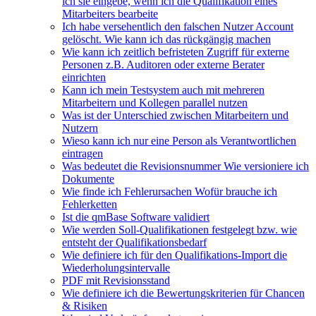
ich sie eingebe, wenn ich die Qualifikation eines
Mitarbeiters bearbeite
Ich habe versehentlich den falschen Nutzer Account
gelöscht. Wie kann ich das rückgängig machen
Wie kann ich zeitlich befristeten Zugriff für externe
Personen z.B. Auditoren oder externe Berater
einrichten
Kann ich mein Testsystem auch mit mehreren
Mitarbeitern und Kollegen parallel nutzen
Was ist der Unterschied zwischen Mitarbeitern und
Nutzern
Wieso kann ich nur eine Person als Verantwortlichen
eintragen
Was bedeutet die Revisionsnummer Wie versioniere ich
Dokumente
Wie finde ich Fehlerursachen Wofür brauche ich
Fehlerketten
Ist die qmBase Software validiert
Wie werden Soll-Qualifikationen festgelegt bzw. wie
entsteht der Qualifikationsbedarf
Wie definiere ich für den Qualifikations-Import die
Wiederholungsintervalle
PDF mit Revisionsstand
Wie definiere ich die Bewertungskriterien für Chancen
& Risiken