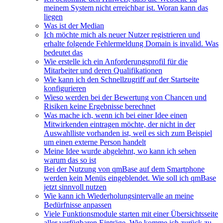
meinem System nicht erreichbar ist. Woran kann das
liegen
Was ist der Median
Ich möchte mich als neuer Nutzer registrieren und
erhalte folgende Fehlermeldung Domain is invalid. Was
bedeutet das
Wie erstelle ich ein Anforderungsprofil für die
Mitarbeiter und deren Qualifikationen
Wie kann ich den Schnellzugriff auf der Startseite
konfigurieren
Wieso werden bei der Bewertung von Chancen und
Risiken keine Ergebnisse berechnet
Was mache ich, wenn ich bei einer Idee einen
Mitwirkenden eintragen möchte, der nicht in der
Auswahlliste vorhanden ist, weil es sich zum Beispiel
um einen externe Person handelt
Meine Idee wurde abgelehnt, wo kann ich sehen
warum das so ist
Bei der Nutzung von qmBase auf dem Smartphone
werden kein Menüs eingeblendet. Wie soll ich qmBase
jetzt sinnvoll nutzen
Wie kann ich Wiederholungsintervalle an meine
Bedürfnisse anpassen
Viele Funktionsmodule starten mit einer Übersichtsseite
aller verfügbaren Einträge. Wie komme ich zurück zu