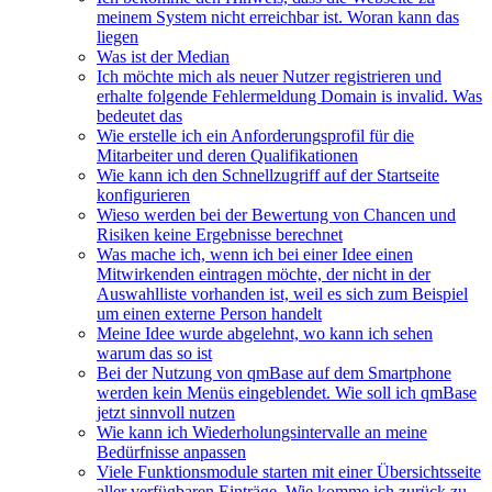
meinem System nicht erreichbar ist. Woran kann das
liegen
Was ist der Median
Ich möchte mich als neuer Nutzer registrieren und
erhalte folgende Fehlermeldung Domain is invalid. Was
bedeutet das
Wie erstelle ich ein Anforderungsprofil für die
Mitarbeiter und deren Qualifikationen
Wie kann ich den Schnellzugriff auf der Startseite
konfigurieren
Wieso werden bei der Bewertung von Chancen und
Risiken keine Ergebnisse berechnet
Was mache ich, wenn ich bei einer Idee einen
Mitwirkenden eintragen möchte, der nicht in der
Auswahlliste vorhanden ist, weil es sich zum Beispiel
um einen externe Person handelt
Meine Idee wurde abgelehnt, wo kann ich sehen
warum das so ist
Bei der Nutzung von qmBase auf dem Smartphone
werden kein Menüs eingeblendet. Wie soll ich qmBase
jetzt sinnvoll nutzen
Wie kann ich Wiederholungsintervalle an meine
Bedürfnisse anpassen
Viele Funktionsmodule starten mit einer Übersichtsseite
aller verfügbaren Einträge. Wie komme ich zurück zu