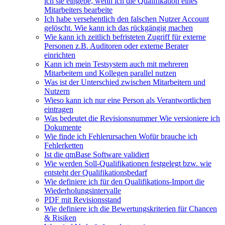
ich sie eingebe, wenn ich die Qualifikation eines
Mitarbeiters bearbeite
Ich habe versehentlich den falschen Nutzer Account
gelöscht. Wie kann ich das rückgängig machen
Wie kann ich zeitlich befristeten Zugriff für externe
Personen z.B. Auditoren oder externe Berater
einrichten
Kann ich mein Testsystem auch mit mehreren
Mitarbeitern und Kollegen parallel nutzen
Was ist der Unterschied zwischen Mitarbeitern und
Nutzern
Wieso kann ich nur eine Person als Verantwortlichen
eintragen
Was bedeutet die Revisionsnummer Wie versioniere ich
Dokumente
Wie finde ich Fehlerursachen Wofür brauche ich
Fehlerketten
Ist die qmBase Software validiert
Wie werden Soll-Qualifikationen festgelegt bzw. wie
entsteht der Qualifikationsbedarf
Wie definiere ich für den Qualifikations-Import die
Wiederholungsintervalle
PDF mit Revisionsstand
Wie definiere ich die Bewertungskriterien für Chancen
& Risiken