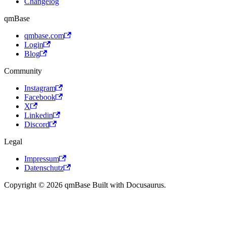
Changelog
qmBase
qmbase.com
Login
Blog
Community
Instagram
Facebook
X
Linkedin
Discord
Legal
Impressum
Datenschutz
Copyright © 2026 qmBase Built with Docusaurus.