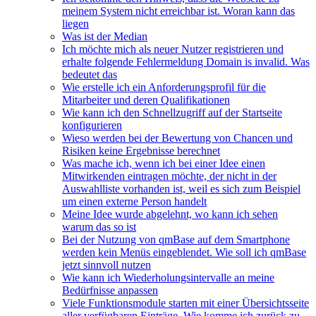
meinem System nicht erreichbar ist. Woran kann das
liegen
Was ist der Median
Ich möchte mich als neuer Nutzer registrieren und
erhalte folgende Fehlermeldung Domain is invalid. Was
bedeutet das
Wie erstelle ich ein Anforderungsprofil für die
Mitarbeiter und deren Qualifikationen
Wie kann ich den Schnellzugriff auf der Startseite
konfigurieren
Wieso werden bei der Bewertung von Chancen und
Risiken keine Ergebnisse berechnet
Was mache ich, wenn ich bei einer Idee einen
Mitwirkenden eintragen möchte, der nicht in der
Auswahlliste vorhanden ist, weil es sich zum Beispiel
um einen externe Person handelt
Meine Idee wurde abgelehnt, wo kann ich sehen
warum das so ist
Bei der Nutzung von qmBase auf dem Smartphone
werden kein Menüs eingeblendet. Wie soll ich qmBase
jetzt sinnvoll nutzen
Wie kann ich Wiederholungsintervalle an meine
Bedürfnisse anpassen
Viele Funktionsmodule starten mit einer Übersichtsseite
aller verfügbaren Einträge. Wie komme ich zurück zu