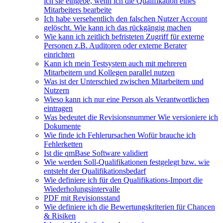
ich sie eingebe, wenn ich die Qualifikation eines
Mitarbeiters bearbeite
Ich habe versehentlich den falschen Nutzer Account
gelöscht. Wie kann ich das rückgängig machen
Wie kann ich zeitlich befristeten Zugriff für externe
Personen z.B. Auditoren oder externe Berater
einrichten
Kann ich mein Testsystem auch mit mehreren
Mitarbeitern und Kollegen parallel nutzen
Was ist der Unterschied zwischen Mitarbeitern und
Nutzern
Wieso kann ich nur eine Person als Verantwortlichen
eintragen
Was bedeutet die Revisionsnummer Wie versioniere ich
Dokumente
Wie finde ich Fehlerursachen Wofür brauche ich
Fehlerketten
Ist die qmBase Software validiert
Wie werden Soll-Qualifikationen festgelegt bzw. wie
entsteht der Qualifikationsbedarf
Wie definiere ich für den Qualifikations-Import die
Wiederholungsintervalle
PDF mit Revisionsstand
Wie definiere ich die Bewertungskriterien für Chancen
& Risiken