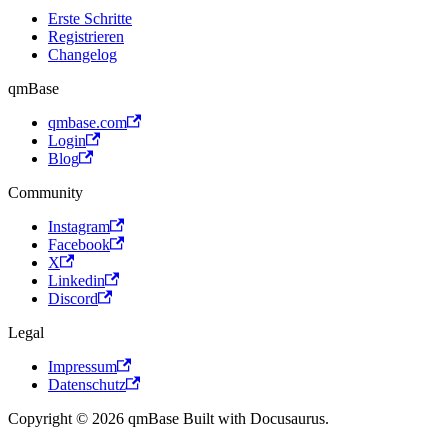
Erste Schritte
Registrieren
Changelog
qmBase
qmbase.com
Login
Blog
Community
Instagram
Facebook
X
Linkedin
Discord
Legal
Impressum
Datenschutz
Copyright © 2026 qmBase Built with Docusaurus.